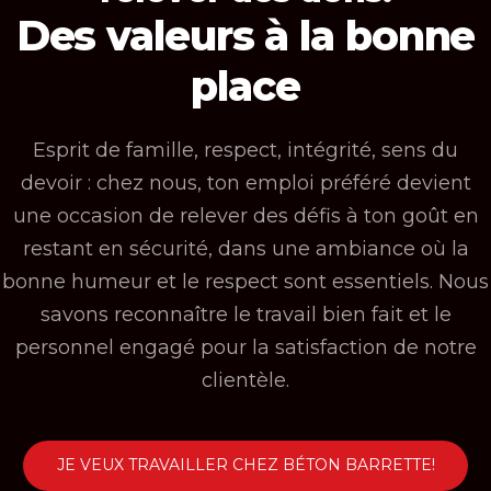
Des valeurs à la bonne
ACCUEIL
place
L’ENTREPRISE
Esprit de famille, respect, intégrité, sens du
SERVICES
devoir : chez nous, ton emploi préféré devient
BÉTON
une occasion de relever des défis à ton goût en
CALCULATEUR DE BÉTON
restant en sécurité, dans une ambiance où la
CONCASSAGE
bonne humeur et le respect sont essentiels. Nous
OPÉRATIONS LOCALES
savons reconnaître le travail bien fait et le
personnel engagé pour la satisfaction de notre
NOUVELLES
clientèle.
EMPLOI
CONTACT
JE VEUX TRAVAILLER CHEZ BÉTON BARRETTE!