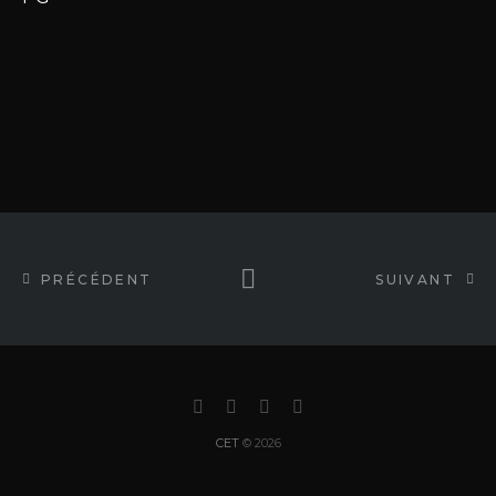
OPÉRATIONS LOCALES
NOUVELLES
EMPLOI
CONTACT
PRÉCÉDENT
SUIVANT
CET
© 2026