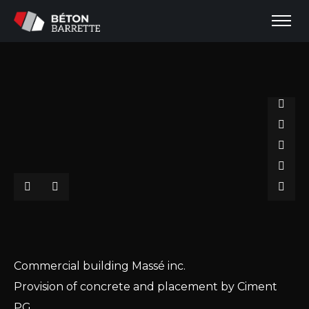
ACCUEIL
L’ENTREPRISE
SERVICES
Commercial building Massé inc.
BÉTON
Provision of concrete and placement by Ciment
CALCULATEUR DE BÉTON
PG
CONCASSAGE