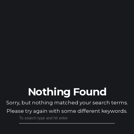
ACCUEIL
L’ENTREPRISE
SERVICES
Nothing Found
BÉTON
CALCULATEUR DE BÉTON
Sorry, but nothing matched your search terms.
CONCASSAGE
Please try again with some different keywords.
OPÉRATIONS LOCALES
NOUVELLES