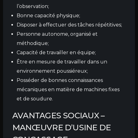
L’ENTREPRISE
l’observation;
SERVICES
Bonne capacité physique;
Disposer à effectuer des tâches répétitives;
BÉTON
Personne autonome, organisé et
CALCULATEUR DE BÉTON
méthodique;
CONCASSAGE
Capacité de travailler en équipe;
OPÉRATIONS LOCALES
Être en mesure de travailler dans un
NOUVELLES
environnement poussiéreux;
EMPLOI
Posséder de bonnes connaissances
mécaniques en matière de machines fixes
CONTACT
et de soudure.
AVANTAGES SOCIAUX
–
MANŒUVRE D’USINE DE