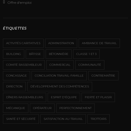
Offre d'emploi
ÉTIQUETTES
ACTIVITÉS CARITATIVES
ADMINISTRATION
AMBIANCE DE TRAVAIL
BUILDING
BÂTISSE
BÉTONNIÈRE
CLASSE 1 ET 3
COMITÉ RASSEMBLEUR
COMMERCIAL
COMMUNAUTÉ
CONCASSAGE
CONCILIATION TRAVAIL-FAMILLE
CONTREMAÎTRE
DIRECTION
DÉVELOPPEMENT DES COMPÉTENCES
DÎNERS RASSEMBLEURS
ESPRIT D'ÉQUIPE
FIERTÉ ET PLAISIR
MÉCANIQUE
OPÉRATEUR
PERFECTIONNEMENT
SANTÉ ET SÉCURITÉ
SATISFACTION AU TRAVAIL
TROTTOIRS