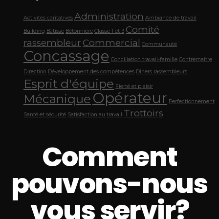
Administration
Activités caritatives
Ambiance de travail
Comité
Building
Bâtisse
Bétonnière
Classe 1 et 3
rassembleur
Commercial
Communauté
Concassage
Conciliation travail-famille
Contremaître
Direction
Développement des compétences
Dîners rassembleurs
Esprit d'équipe
Fierté et plaisir
Opérateur
Mécanique
Perfectionnement
Trottoirs
Santé et sécurité
Satisfaction au travail
Comment
pouvons-nous
vous servir?